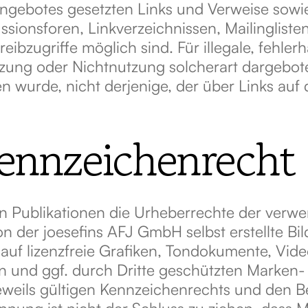
etangebotes gesetzten Links und Verweise sowi
ionsforen, Linkverzeichnissen, Mailingliste
ibzugriffe möglich sind. Für illegale, fehler
zung oder Nichtnutzung solcherart dargeboten
n wurde, nicht derjenige, der über Links auf d
ennzeichenrecht
len Publikationen die Urheberrechte der verw
 der joesefins AFJ GmbH selbst erstellte Bil
uf lizenzfreie Grafiken, Tondokumente, Vide
n und ggf. durch Dritte geschützten Marken
eils gültigen Kennzeichenrechts und den Be
nnung ist nicht der Schluss zu ziehen, dass 