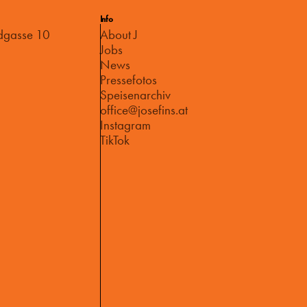
Info
dgasse 10
About J
Jobs
News
Pressefotos
Speisenarchiv
office@josefins.at
Instagram
TikTok