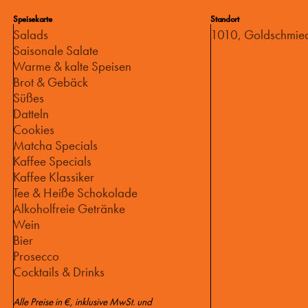
Speisekarte
Standort
Salads
1010, Goldschmie
Saisonale Salate
Warme & kalte Speisen
Brot & Gebäck
Süßes
Datteln
Cookies
Matcha Specials
Kaffee Specials
Kaffee Klassiker
Tee & Heiße Schokolade
Alkoholfreie Getränke
Wein
Bier
Prosecco
Cocktails & Drinks
Alle Preise in €, inklusive MwSt. und