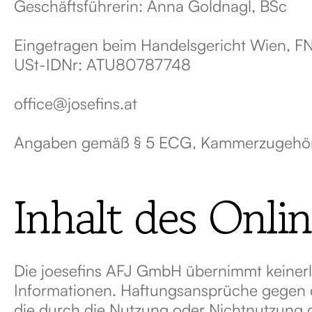
Geschäftsführerin: Anna Goldnagl, BSc
Eingetragen beim Handelsgericht Wien, 
USt-IDNr: ATU80787748
office@josefins.at
Angaben gemäß § 5 ECG, Kammerzugehöri
Inhalt des Onli
Die joesefins AFJ GmbH übernimmt keinerlei 
Informationen. Haftungsansprüche gegen di
die durch die Nutzung oder Nichtnutzung 