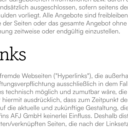
ndsätzlich ausgeschlossen, sofern seitens d
ulden vorliegt. Alle Angebote sind freibleibe
ile der Seiten oder das gesamte Angebot ohn
hung zeitweise oder endgültig einzustellen.
inks
f fremde Webseiten ("Hyperlinks"), die außer
ungsverpflichtung ausschließlich in dem Fall 
 technisch möglich und zumutbar wäre, die N
 hiermit ausdrücklich, dass zum Zeitpunkt der
f die aktuelle und zukünftige Gestaltung, di
fins AFJ GmbH keinerlei Einfluss. Deshalb dis
nkten/verknüpften Seiten, die nach der Linkse