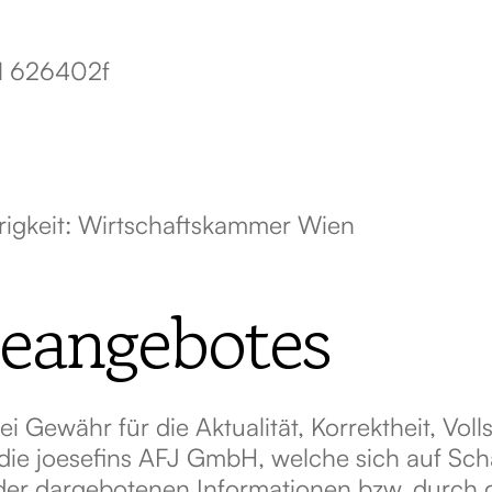
FN 626402f
gkeit: Wirtschaftskammer Wien
neangebotes
Gewähr für die Aktualität, Korrektheit, Volls
e joesefins AFJ GmbH, welche sich auf Schäd
der dargebotenen Informationen bzw. durch d