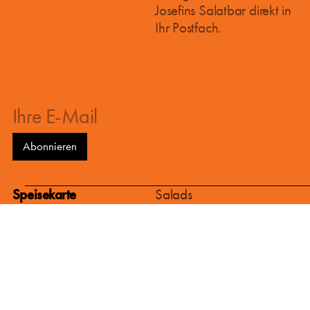
Startschuss für den Bau unserer neuen
Josefins Salatbar direkt in
Produktionsküche im 12. Wiener Bezirk ist
Ihr Postfach.
gefallen, und zeitgleich nehmen wir die
Arbeiten für eine brandneue Salatbar im
Herzen des 1. Bezirks auf.
Speisekarte
Salads
Saisonale Salate
Warme & kalte Speisen
Brot & Gebäck
Süßes
Datteln
Cookies