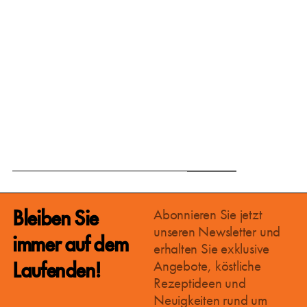
March 15, 2025
Bleiben Sie
Abonnieren Sie jetzt
unseren Newsletter und
immer auf dem
Baustart: Unsere Produktionsküche im
erhalten Sie exklusive
12. Bezirk und eine neue Salatbar im 1.
Laufenden!
Angebote, köstliche
Bezirk!
Rezeptideen und
Wir haben aufregende Neuigkeiten! Der
Neuigkeiten rund um