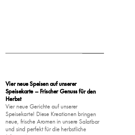
March 15, 2025
Vier neue Speisen auf unserer
Unsere Matcha-
Speisekarte – Frischer Genuss für den
Kreationen – Grüner
Herbst
Genuss aus Japan
Vier neue Gerichte auf unserer
Egal ob warm oder kalt,
Speisekarte! Diese Kreationen bringen
klassisch oder mit Vanille
neue, frische Aromen in unsere Salatbar
verfeinert: Bei uns findet
und sind perfekt für die herbstliche
ihr Matcha in verschiedenen Varianten,