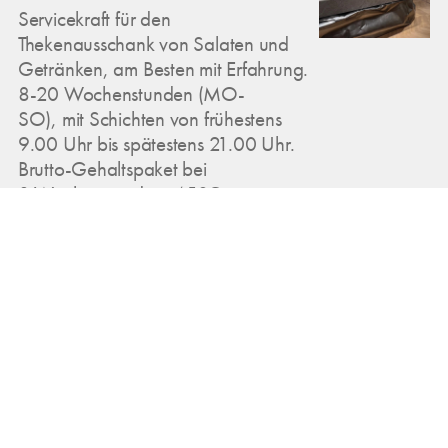
Servicekraft für den
Thekenausschank von Salaten und
Getränken, am Besten mit Erfahrung.
8-20 Wochenstunden (MO-
SO), mit Schichten von frühestens
9.00 Uhr bis spätestens 21.00 Uhr.
Brutto-Gehaltspaket bei
8 Wochenstunden: 450€
Mar 24, 2025
Comeback des César Salats mit
neuem Parmesan Dressing!
Die Tage werden länger, die Lust auf
frische, aromatische Gerichte steigt.
Deshalb gibt es diese Woche bei uns
einen echten Klassiker mit neuem