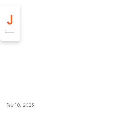
Vier neue
Highlights bei
Josefins!
Feb 10, 2025