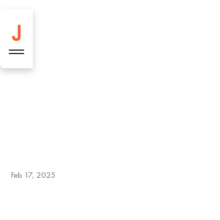
Diese Woche neu
bei Josefins: Vier
Feb 17, 2025
Köstlichkeiten für