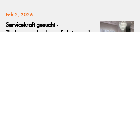
Feb 2, 2026
Servicekraft gesucht -
Thekenausschank von Salaten und
Getränken mit Erfahrung - AB
SOFORT
Servicekraft für den
Thekenausschank von Salaten und
Getränken, am Besten mit Erfahrung.
8-20 Wochenstunden (MO-
SO), mit Schichten von frühestens
9.00 Uhr bis spätestens 21.00 Uhr.
Brutto-Gehaltspaket bei
8 Wochenstunden: 450€
Mar 24, 2025