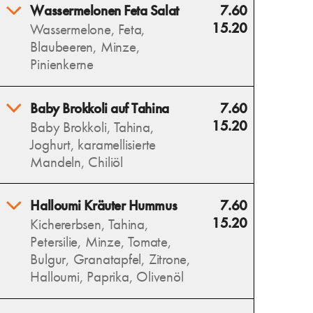
Burrata Orzo Pasta vereint
Wassermelonen Feta Salat
7.60
cremige Burrata, zarte Orzo,
15.20
Wassermelone, Feta,
aromatische Artischocken,
Blaubeeren, Minze,
getrocknete Tomaten, Oliven
Pinienkerne
und frischen Basilikum – ein
mediterraner Genuss.
Erfrischende Wassermelone,
Baby Brokkoli auf Tahina
7.60
Allergens
salziger Feta und süße
15.20
Baby Brokkoli, Tahina,
Blaubeeren vereinen sich mit
Joghurt, karamellisierte
Minze zu einem sommerlich-
Mandeln, Chiliöl
leichten Salat.
Allergens
Wilder, gerösteter Brokkoli
Halloumi Kräuter Hummus
7.60
auf cremiger Tahina trifft auf
15.20
Kichererbsen, Tahina,
karamellisierte Mandeln und
Petersilie, Minze, Tomate,
eine würzige Note von
Bulgur, Granatapfel, Zitrone,
Chiliöl – ein intensives
Halloumi, Paprika, Olivenöl
Geschmackserlebnis.
Allergens