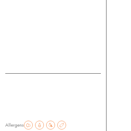
Artischocken-Bohnen-Salat
kombiniert zarte Artischocken mit
cremigen Bohnen und einem frischen,
mediterranen Dressing. Ein leichter,
aromatischer Salat.
Klein
Groß
€
7.60
€
15.20
Allergens