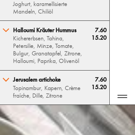
Blaubeeren vereinen sich mit
Joghurt, karamellisierte
Minze zu einem sommerlich-
Mandeln, Chiliöl
leichten Salat.
Allergens
Wilder, gerösteter Brokkoli
Halloumi Kräuter Hummus
7.60
auf cremiger Tahina trifft auf
15.20
Kichererbsen, Tahina,
karamellisierte Mandeln und
Petersilie, Minze, Tomate,
eine würzige Note von
Bulgur, Granatapfel, Zitrone,
Chiliöl – ein intensives
Halloumi, Paprika, Olivenöl
Geschmackserlebnis.
Allergens
Cremiger Hummus als Basis,
Jerusalem artichoke
7.60
darauf ein frisches,
15.20
Topinambur, Kapern, Crème
abgewandeltes Taboulé und
fraîche, Dille, Zitrone
gegrillter Halloumi – ein
köstlicher Mix aus Kräutern,
Knusprige Jerusalem
Frische und herzhaftem
Artischocke, serviert auf einer
Genuss!
frischen Dill Kapern Zitronen
Allergens
Creme. Ein harmonisches