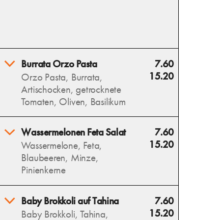
Burrata Orzo Pasta
7.60
15.20
Orzo Pasta, Burrata,
Artischocken, getrocknete
Tomaten, Oliven, Basilikum
Burrata Orzo Pasta vereint
Wassermelonen Feta Salat
7.60
cremige Burrata, zarte Orzo,
15.20
Wassermelone, Feta,
aromatische Artischocken,
Blaubeeren, Minze,
getrocknete Tomaten, Oliven
Pinienkerne
und frischen Basilikum – ein
mediterraner Genuss.
Erfrischende Wassermelone,
Baby Brokkoli auf Tahina
7.60
Allergens
salziger Feta und süße
15.20
Baby Brokkoli, Tahina,