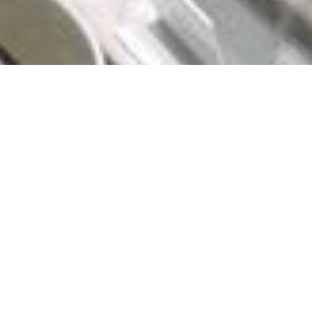
Zusammenspiel aus erdiger
Textur und spritziger,
cremiger Frische.
Allergens