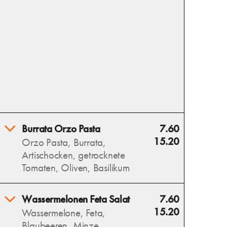
Burrata Orzo Pasta
7.60
15.20
Orzo Pasta, Burrata,
Artischocken, getrocknete
Tomaten, Oliven, Basilikum
Burrata Orzo Pasta vereint
Wassermelonen Feta Salat
7.60
cremige Burrata, zarte Orzo,
15.20
Wassermelone, Feta,
aromatische Artischocken,
Blaubeeren, Minze,