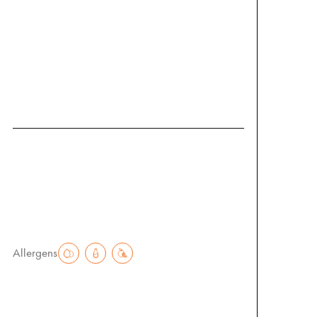
Cremige weiße Bohnen
vereinen sich mit aromatischem Pesto,
knackigem Blattspinat und gerösteten
Pinienkernen zu einem herzhaften
Genuss.
Klein
Groß
€
7.60
€
15.20
Allergens