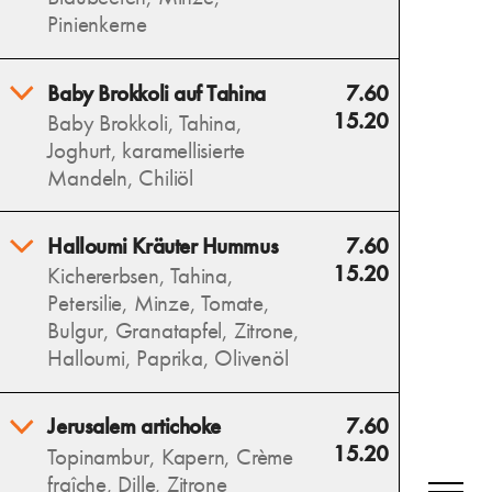
getrocknete Tomaten, Oliven
Pinienkerne
und frischen Basilikum – ein
mediterraner Genuss.
Erfrischende Wassermelone,
Baby Brokkoli auf Tahina
7.60
Allergens
salziger Feta und süße
15.20
Baby Brokkoli, Tahina,
Blaubeeren vereinen sich mit
Joghurt, karamellisierte
Minze zu einem sommerlich-
Mandeln, Chiliöl
leichten Salat.
Allergens
Wilder, gerösteter Brokkoli
Halloumi Kräuter Hummus
7.60
auf cremiger Tahina trifft auf
15.20
Kichererbsen, Tahina,
karamellisierte Mandeln und
Petersilie, Minze, Tomate,
eine würzige Note von
Bulgur, Granatapfel, Zitrone,
Chiliöl – ein intensives
Halloumi, Paprika, Olivenöl
Geschmackserlebnis.
Allergens
Cremiger Hummus als Basis,
Jerusalem artichoke
7.60
darauf ein frisches,
15.20
Topinambur, Kapern, Crème
abgewandeltes Taboulé und
fraîche, Dille, Zitrone