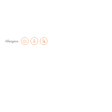
€
7.60
€
15.20
Allergens