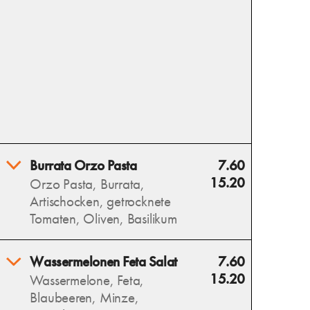
Burrata Orzo Pasta
7.60
15.20
Orzo Pasta, Burrata,
Artischocken, getrocknete
Tomaten, Oliven, Basilikum
Burrata Orzo Pasta vereint
Wassermelonen Feta Salat
7.60
cremige Burrata, zarte Orzo,
15.20
Wassermelone, Feta,
aromatische Artischocken,
Blaubeeren, Minze,
getrocknete Tomaten, Oliven