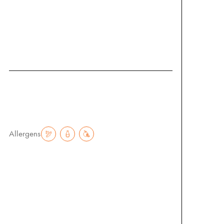
Ein unwiderstehlicher Snack,
der süß und salzig perfekt kombiniert –
ein Genuss ohne Reue!
€
3.50
Allergens