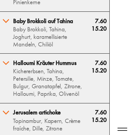
Pinienkerne
und frischen Basilikum – ein
mediterraner Genuss.
Erfrischende Wassermelone,
Baby Brokkoli auf Tahina
7.60
Allergens
salziger Feta und süße
15.20
Baby Brokkoli, Tahina,
Blaubeeren vereinen sich mit
Joghurt, karamellisierte
Minze zu einem sommerlich-
Mandeln, Chiliöl
leichten Salat.
Allergens
Wilder, gerösteter Brokkoli
Halloumi Kräuter Hummus
7.60
auf cremiger Tahina trifft auf
15.20
Kichererbsen, Tahina,
karamellisierte Mandeln und
Petersilie, Minze, Tomate,
eine würzige Note von
Bulgur, Granatapfel, Zitrone,
Chiliöl – ein intensives
Halloumi, Paprika, Olivenöl
Geschmackserlebnis.
Allergens
Cremiger Hummus als Basis,
Jerusalem artichoke
7.60
darauf ein frisches,
15.20
Topinambur, Kapern, Crème
abgewandeltes Taboulé und
fraîche, Dille, Zitrone
gegrillter Halloumi – ein