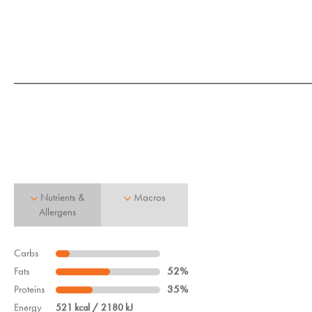
Bunte Harissa-Karotten auf Fetacreme:
süß-würzige Karotten treffen auf cremige Fetacreme,
geröstete Koriandersamen und knackige Haselnüsse – ein
perfekt ausbalancierter, feuriger Genuss.
Klein
Groß
€
7.60
€
15.20
Nutrients &
Macros
Allergens
Carbs
Fats
52%
Proteins
35%
Energy
521 kcal / 2180 kJ