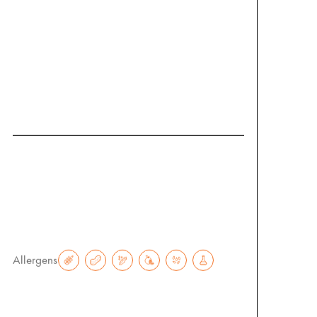
Hausgemachtes Granola mit
Haferflocken, Dinkel Pops, Leinsamen,
Mandeln, Cashewkernen, Datteln und
Kokosflocken – natürlich, knusprig, voll
Geschmack.
€
5.50
Allergens