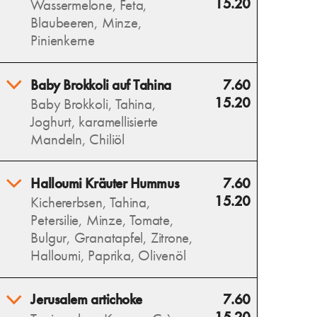
15.20
Wassermelone, Feta,
aromatische Artischocken,
Blaubeeren, Minze,
getrocknete Tomaten, Oliven
Pinienkerne
und frischen Basilikum – ein
mediterraner Genuss.
Erfrischende Wassermelone,
Baby Brokkoli auf Tahina
7.60
Allergens
salziger Feta und süße
15.20
Baby Brokkoli, Tahina,
Blaubeeren vereinen sich mit
Joghurt, karamellisierte
Minze zu einem sommerlich-
Mandeln, Chiliöl
leichten Salat.
Allergens
Wilder, gerösteter Brokkoli
Halloumi Kräuter Hummus
7.60
auf cremiger Tahina trifft auf
15.20
Kichererbsen, Tahina,
karamellisierte Mandeln und
Petersilie, Minze, Tomate,
eine würzige Note von
Bulgur, Granatapfel, Zitrone,
Chiliöl – ein intensives
Halloumi, Paprika, Olivenöl
Geschmackserlebnis.
Allergens
Cremiger Hummus als Basis,
Jerusalem artichoke
7.60
darauf ein frisches,
15.20