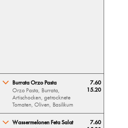
Burrata Orzo Pasta
7.60
15.20
Orzo Pasta, Burrata,
Artischocken, getrocknete
Tomaten, Oliven, Basilikum
Burrata Orzo Pasta vereint
Wassermelonen Feta Salat
7.60
cremige Burrata, zarte Orzo,