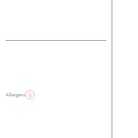
Zarte Birnen, in Hibiskus
gekocht, erstrahlen in einem leuchtenden
Pink. Serviert auf einer cremigen Joghurt-
Vanille-Creme und verfeinert mit frisch
geriebener Orangenschale
€
4.90
Allergens