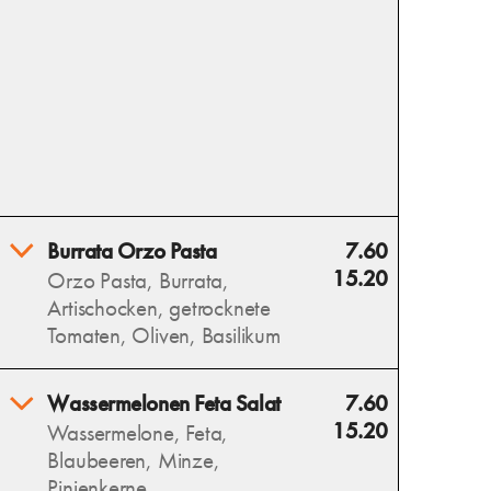
Burrata Orzo Pasta
7.60
15.20
Orzo Pasta, Burrata,
Artischocken, getrocknete
Tomaten, Oliven, Basilikum
Burrata Orzo Pasta vereint
Wassermelonen Feta Salat
7.60
cremige Burrata, zarte Orzo,
15.20
Wassermelone, Feta,
aromatische Artischocken,
Blaubeeren, Minze,
getrocknete Tomaten, Oliven
Pinienkerne