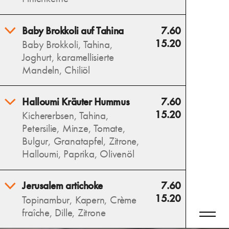
und frischen Basilikum – ein
mediterraner Genuss.
Erfrischende Wassermelone,
Baby Brokkoli auf Tahina
7.60
Allergens
salziger Feta und süße
15.20
Baby Brokkoli, Tahina,
Blaubeeren vereinen sich mit
Joghurt, karamellisierte
Minze zu einem sommerlich-
Mandeln, Chiliöl
leichten Salat.
Allergens
Wilder, gerösteter Brokkoli
Halloumi Kräuter Hummus
7.60
auf cremiger Tahina trifft auf
15.20
Kichererbsen, Tahina,
karamellisierte Mandeln und
Petersilie, Minze, Tomate,
eine würzige Note von
Bulgur, Granatapfel, Zitrone,
Chiliöl – ein intensives
Halloumi, Paprika, Olivenöl
Geschmackserlebnis.
Allergens
Cremiger Hummus als Basis,
Jerusalem artichoke
7.60
darauf ein frisches,
15.20
Topinambur, Kapern, Crème
abgewandeltes Taboulé und
fraîche, Dille, Zitrone
gegrillter Halloumi – ein