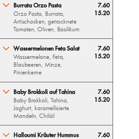
Burrata Orzo Pasta
7.60
15.20
Orzo Pasta, Burrata,
Artischocken, getrocknete
Tomaten, Oliven, Basilikum
Burrata Orzo Pasta vereint
Wassermelonen Feta Salat
7.60
cremige Burrata, zarte Orzo,
15.20
Wassermelone, Feta,
aromatische Artischocken,
Blaubeeren, Minze,
getrocknete Tomaten, Oliven
Pinienkerne
und frischen Basilikum – ein
mediterraner Genuss.
Erfrischende Wassermelone,
Baby Brokkoli auf Tahina
7.60
Allergens
salziger Feta und süße
15.20
Baby Brokkoli, Tahina,
Blaubeeren vereinen sich mit
Joghurt, karamellisierte
Minze zu einem sommerlich-
Mandeln, Chiliöl
leichten Salat.
Allergens
Wilder, gerösteter Brokkoli
Halloumi Kräuter Hummus
7.60