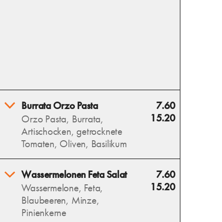
Burrata Orzo Pasta
7.60
15.20
Orzo Pasta, Burrata,
Artischocken, getrocknete
Tomaten, Oliven, Basilikum
Burrata Orzo Pasta vereint
Wassermelonen Feta Salat
7.60
cremige Burrata, zarte Orzo,
15.20
Wassermelone, Feta,
aromatische Artischocken,
Blaubeeren, Minze,
getrocknete Tomaten, Oliven
Pinienkerne
und frischen Basilikum – ein