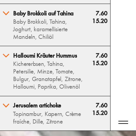
mediterraner Genuss.
Erfrischende Wassermelone,
Baby Brokkoli auf Tahina
7.60
Allergens
salziger Feta und süße
15.20
Baby Brokkoli, Tahina,
Blaubeeren vereinen sich mit
Joghurt, karamellisierte
Minze zu einem sommerlich-
Mandeln, Chiliöl
leichten Salat.
Allergens
Wilder, gerösteter Brokkoli
Halloumi Kräuter Hummus
7.60
auf cremiger Tahina trifft auf
15.20
Kichererbsen, Tahina,
karamellisierte Mandeln und
Petersilie, Minze, Tomate,
eine würzige Note von
Bulgur, Granatapfel, Zitrone,
Chiliöl – ein intensives
Halloumi, Paprika, Olivenöl
Geschmackserlebnis.
Allergens
Cremiger Hummus als Basis,
Jerusalem artichoke
7.60
darauf ein frisches,
15.20
Topinambur, Kapern, Crème
abgewandeltes Taboulé und
fraîche, Dille, Zitrone
gegrillter Halloumi – ein
köstlicher Mix aus Kräutern,