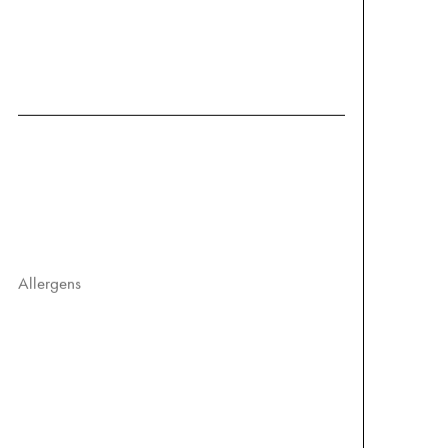
verbindet feinherbes Matcha-Pulver mit
spritzigem Tonic Water – ein
erfrischender, belebender Drink mit einer
feinen herben Note
€
5.40
Allergens