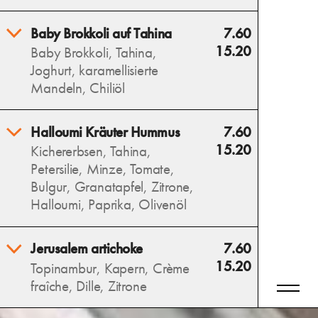
mediterraner Genuss.
Erfrischende Wassermelone,
Baby Brokkoli auf Tahina
7.60
Allergens
salziger Feta und süße
15.20
Baby Brokkoli, Tahina,
Blaubeeren vereinen sich mit
Joghurt, karamellisierte
Minze zu einem sommerlich-
Mandeln, Chiliöl
leichten Salat.
Allergens
Wilder, gerösteter Brokkoli
Halloumi Kräuter Hummus
7.60
auf cremiger Tahina trifft auf
15.20
Kichererbsen, Tahina,
karamellisierte Mandeln und
Petersilie, Minze, Tomate,
eine würzige Note von
Bulgur, Granatapfel, Zitrone,
Chiliöl – ein intensives
Halloumi, Paprika, Olivenöl
Geschmackserlebnis.
Allergens
Cremiger Hummus als Basis,
Jerusalem artichoke
7.60
darauf ein frisches,
15.20
Topinambur, Kapern, Crème
abgewandeltes Taboulé und
fraîche, Dille, Zitrone
gegrillter Halloumi – ein
köstlicher Mix aus Kräutern,