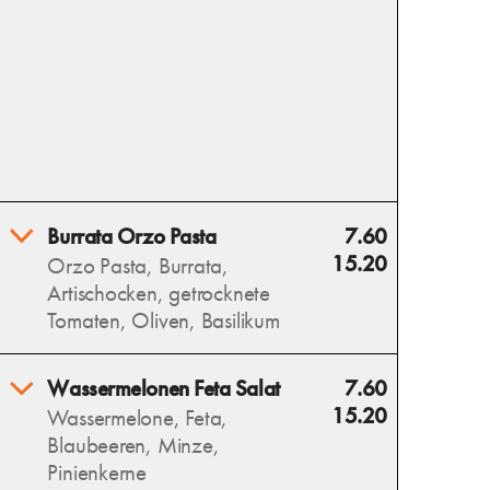
Burrata Orzo Pasta
7.60
15.20
Orzo Pasta, Burrata,
Artischocken, getrocknete
Tomaten, Oliven, Basilikum
Burrata Orzo Pasta vereint
Wassermelonen Feta Salat
7.60
cremige Burrata, zarte Orzo,
15.20
Wassermelone, Feta,
aromatische Artischocken,
Blaubeeren, Minze,
getrocknete Tomaten, Oliven
Pinienkerne
und frischen Basilikum – ein