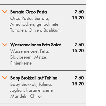
Burrata Orzo Pasta
7.60
15.20
Orzo Pasta, Burrata,
Artischocken, getrocknete
Tomaten, Oliven, Basilikum
Burrata Orzo Pasta vereint
Wassermelonen Feta Salat
7.60
cremige Burrata, zarte Orzo,
15.20
Wassermelone, Feta,
aromatische Artischocken,
Blaubeeren, Minze,
getrocknete Tomaten, Oliven
Pinienkerne
und frischen Basilikum – ein
mediterraner Genuss.
Erfrischende Wassermelone,
Baby Brokkoli auf Tahina
7.60
Allergens
salziger Feta und süße
15.20
Baby Brokkoli, Tahina,
Blaubeeren vereinen sich mit
Joghurt, karamellisierte
Minze zu einem sommerlich-
Mandeln, Chiliöl
leichten Salat.